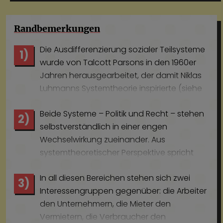
Randbe­merkungen
Die Ausdifferenzierung sozialer Teilsysteme
1)
wurde von Talcott Parsons in den 1960er
Jahren herausgearbeitet, der damit Niklas
Luhmanns Systemtheorie inspirierte (siehe
Luhmann
1987). Der Sozialismus biss sich an
Beide Systeme – Politik und Recht – stehen
dieser Entwicklung der Moderne jedoch die
2)
selbstverständlich in einer engen
Zähne aus. Er blieb in seinem Denken mehr
Wechselwirkung zueinander. Aus
oder weniger unizentrisch. Aus der
systemtheoretischer Perspektive spricht
(richtigen) Beobachtung, dass große
man jedoch von einer operativen
Bereiche des Politischen maßgeblich von
In all diesen Bereichen stehen sich zwei
Autonomie bzw. operativer
ökonomischen Imperativen bestimmt
3)
Interessengruppen gegenüber: die Arbeiter
Geschlossenheit mit Blick auf die
werden, ging er dazu über, die
den Unternehmern, die Mieter den
eigenständigen Funktionslogiken von
wirtschaftliche Sphäre als neues Zentrum
Vermietern, die Verbraucher den
Teilsystemen (vgl. dazu
Luhmann
1981 sowie
zu definieren. Eine multizentrische