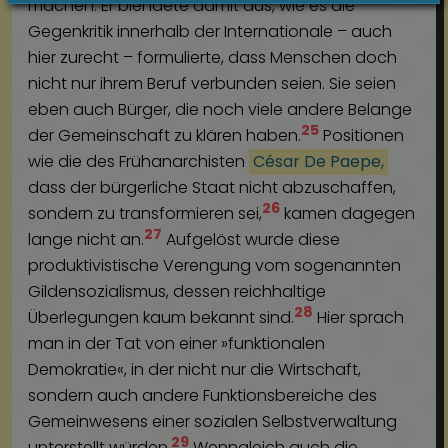
machen. Er blendete damit aus, wie es die
Gegenkritik innerhalb der Internationale – auch
hier zurecht – formulierte, dass Menschen doch
nicht nur ihrem Beruf verbunden seien. Sie seien
eben auch Bürger, die noch viele andere Belange
25
der Gemeinschaft zu klären haben.
Positionen
wie die des Frühanarchisten
César De Paepe,
dass der bürgerliche Staat nicht abzuschaffen,
26
sondern zu transformieren sei,
kamen dagegen
27
lange nicht an.
Aufgelöst wurde diese
produktivistische Verengung vom sogenannten
Gildensozialismus, dessen reichhaltige
28
Überlegungen kaum bekannt sind.
Hier sprach
man in der Tat von einer »funktionalen
Demokratie«, in der nicht nur die Wirtschaft,
sondern auch andere Funktionsbereiche des
Gemeinwesens einer sozialen Selbstverwaltung
29
unterstellt würden.
Wenngleich auch die