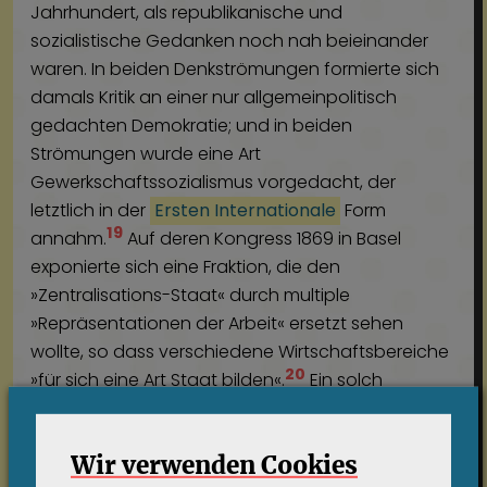
Jahrhundert, als republikanische und
sozialistische Gedanken noch nah beieinander
waren. In beiden Denkströmungen formierte sich
damals Kritik an einer nur allgemeinpolitisch
gedachten Demokratie; und in beiden
Strömungen wurde eine Art
Gewerkschaftssozialismus vorgedacht, der
letztlich in der
Ersten Internationale
Form
19
annahm.
Auf deren Kongress 1869 in Basel
exponierte sich eine Fraktion, die den
»Zentralisations-Staat« durch multiple
»Repräsentationen der Arbeit« ersetzt sehen
wollte, so dass verschiedene Wirtschaftsbereiche
20
»für sich eine Art Staat bilden«.
Ein solch
»industrieller Staat« , wie
August Willich
jene
21
Ordnungsform zuvor schon bezeichnet hatte,
Wir verwenden Cookies
sollte vor allem auf den Gewerkschaften
22