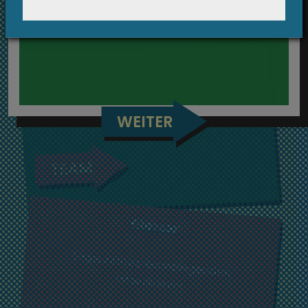
INFOS
Mitwirkende
Die Leute hinter dem Panorama
WEITER
TEAM
Glossar
Sagenhaftes, Grundlegendes,
Umstrittenes