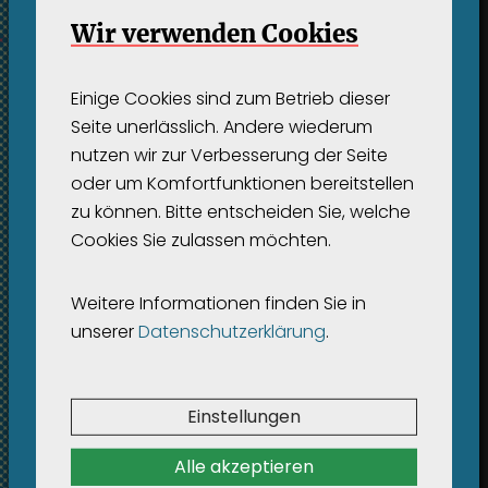
Wir verwenden Cookies
Reinschauen
Einige Cookies sind zum Betrieb dieser
Seite unerlässlich. Andere wiederum
Die neun Kapitel des Panoramas im
nutzen wir zur Verbesserung der Seite
Überblick
Jo Freeman
oder um Komfortfunktionen bereitstellen
zu können. Bitte entscheiden Sie, welche
(1945–)
Cookies Sie zulassen möchten.
INHALT
Jemand, der von den Antiautoritären auf
den Kopf gestellt wurde
Weitere Informationen finden Sie in
unserer
Datenschutzerklärung
.
Geleit
Über dieses digitale (Hör-)Buch
Einstellungen
Alle akzeptieren