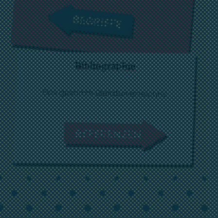
BEGRIFFE
Bibliographie
Das gesamte Literaturverzeichnis
REFERENZEN