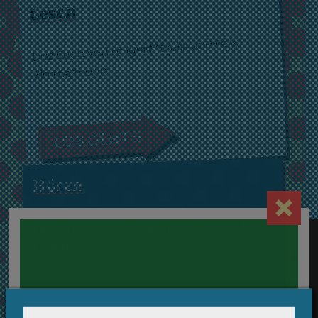
Lesen
Das Buch von Holger Marcks und Felix
Zimmermann
LOS GEHT'S
Hören
Die Audioversion, eingesprochen von Eva
Engert
abspielen
Intro
←